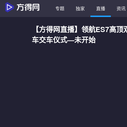
专题
独家
直播
资讯
【方得网直播】领航ES7高顶
车交车仪式—未开始