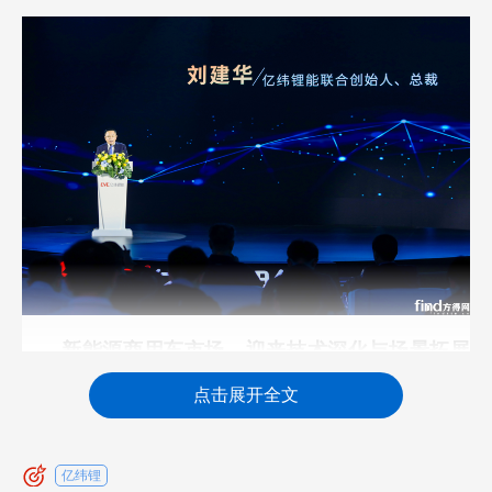
新能源商用车市场，迎来技术深化与场景拓展
的黄金期
点击展开全文
亿纬锂能动力营销中心总经理黄红良博士在主
题演讲中，系统阐述了中国及全球新能源商用车市
亿纬锂