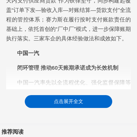
天内支付供应商货款”作为铁律坚守，同步构建起覆
盖“订单下发—验收入库—对账结算—货款支付”全流
程的管控体系；赛力斯在履行按时支付账款责任的
基础上，依托首创的“厂中厂”模式，进一步保障账期
执行落实。三家车企的具体经验做法和成效如下。
中国一汽
闭环管理 推动60天账期承诺成为长效机制
中国一汽率先以全流程优化、强化监督保障等
举措，将承诺转化为实际行动，为汽车产业“整零”协
作作出示范。
点击展开全文
全链条重塑：让每笔付款都有“硬约束”
为落实“支付账期不超过60天”，中国一汽组建
推荐阅读