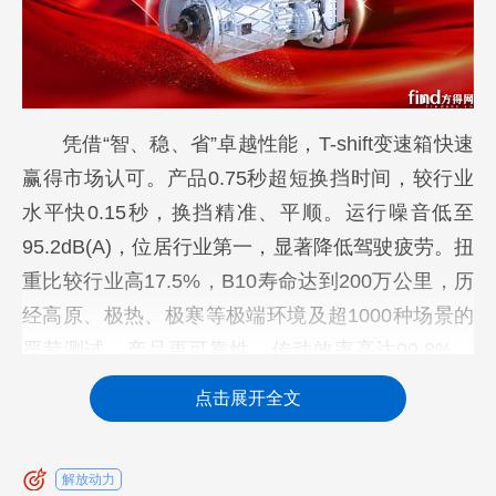
凭借“智、稳、省”卓越性能，T-shift变速箱快速
赢得市场认可。产品0.75秒超短换挡时间，较行业
水平快0.15秒，换挡精准、平顺。运行噪音低至
95.2dB(A)，位居行业第一，显著降低驾驶疲劳。扭
重比较行业高17.5%，B10寿命达到200万公里，历
经高原、极热、极寒等极端环境及超1000种场景的
严苛测试，产品更可靠性。传动效率高达99.8%，
智能规划最优换挡策略，运行于最佳油耗区间时长
点击展开全文
超70%，百公里节油1.5升。支持最高100万公里长
换油周期，基础油液量仅10升，经济性表现突出。
解放动力