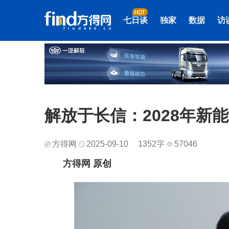
七日谈
独家
数据
访
解放于长信：2028年新
方得网
2025-09-10
1352字
57046
方得网 原创