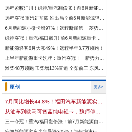
远程紧咬汇川！绿控/重汽翻倍涨！前6月新能源商用车电机十强生变！
远程夺冠 重汽进前四 谁出局？前6月新能源轻卡电机十强洗牌！
6月新能源小微卡增97%！远程断崖第一 菱势暴涨337%进前三 比亚迪杀进前七
绿控夺冠！重汽/福田飙升! 前6月新能源重卡电机十强变阵！
新能源轻客6月大涨49%！远程半年3.7万领跑！
上半年新能源重卡洗牌：重汽夺冠！一新势力千倍暴涨！
潍柴48万领跑 玉柴增13%直追 全柴前三 东风康明斯进前六 上半年柴油机增10.7
原创
更多>
7月同比增长44.8%！福田汽车新能源实现国内出口双向开花
从油车到欧马可智蓝纯电轻卡，魏师傅的医药配送日子越过越省心
三一夺冠！重汽/福田翻倍涨！前7月新能源自卸车大增106%！
安凯新能源客车半年暴涨205%！为何增速行业第一？