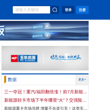
登录
注册
数据
更多>
三一夺冠！重汽/福田翻倍涨！前7月新能源自卸车大增106%！
新能源轻卡市场下半年哪里“火”？交强险数据揭秘机会
新能源重卡市场洗牌 增量不在牵引车！这类车增速破100%