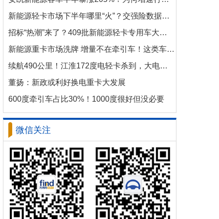
新能源轻卡市场下半年哪里“火”？交强险数据揭秘机会
招标“热潮”来了？409批新能源轻卡专用车大批量上新！
新能源重卡市场洗牌 增量不在牵引车！这类车增速破100%
续航490公里！江淮172度电轻卡杀到，大电量时代来了？
董扬：新政或利好换电重卡大发展
600度牵引车占比30%！1000度很好但没必要
微信关注