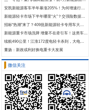
安凯新能源客车半年暴涨205%！为何增速行业第一？
新能源轻卡市场下半年哪里“火”？交强险数据揭秘机会
招标“热潮”来了？409批新能源轻卡专用车大批量上新！
新能源重卡市场洗牌 增量不在牵引车！这类车增速破100%
续航490公里！江淮172度电轻卡杀到，大电量时代来了？
董扬：新政或利好换电重卡大发展
微信关注