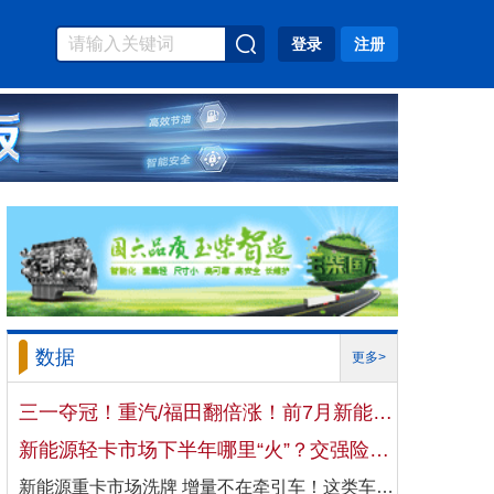
登录
注册
数据
更多>
三一夺冠！重汽/福田翻倍涨！前7月新能源自卸车大增106%！
新能源轻卡市场下半年哪里“火”？交强险数据揭秘机会
新能源重卡市场洗牌 增量不在牵引车！这类车增速破100%