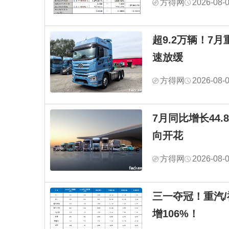
方得网
2026-08-
超9.2万辆！7
速放缓
方得网
2026-08-
7月同比增长44
向开花
方得网
2026-08-
三一夺冠！重汽
增106%！