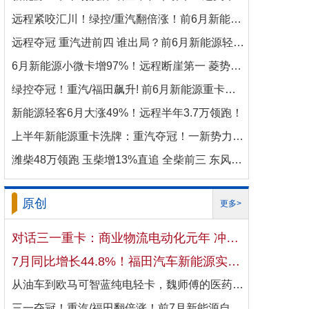
远程紧咬汇川！绿控/重汽翻倍涨！前6月新能源商用车电机十强生变！
远程夺冠 重汽进前四 谁出局？前6月新能源轻卡电机十强洗牌！
6月新能源小微卡增97%！远程断崖第一 菱势暴涨337%进前三 比亚迪杀进前七
绿控夺冠！重汽/福田飙升! 前6月新能源重卡电机十强变阵！
新能源轻客6月大涨49%！远程半年3.7万领跑！
上半年新能源重卡洗牌：重汽夺冠！一新势力千倍暴涨！
潍柴48万领跑 玉柴增13%直追 全柴前三 东风康明斯进前六 上半年柴油机增10.7
原创
更多>
对话三一重卡：商业物流电动化元年 冲刺4万辆目标！
7月同比增长44.8%！福田汽车新能源实现国内出口双向开花
从油车到欧马可智蓝纯电轻卡，魏师傅的医药配送日子越过越省心
三一夺冠！重汽/福田翻倍涨！前7月新能源自卸车大增106%！