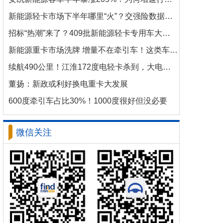
新能源轻卡市场下半年哪里“火”？交强险数据揭秘机会
招标“热潮”来了？409批新能源轻卡专用车大批量上新！
新能源重卡市场洗牌 增量不在牵引车！这类车增速破100%
续航490公里！江淮172度电轻卡杀到，大电量时代来了？
董扬：新政或利好换电重卡大发展
600度牵引车占比30%！1000度很好但没必要
微信关注