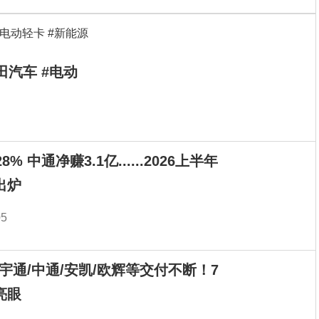
田汽车 #电动
% 中通净赚3.1亿......2026上半年
出炉
05
！宇通/中通/安凯/欧辉等交付不断！7
亮眼