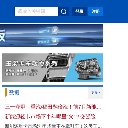
登录
注册
数据
更多>
三一夺冠！重汽/福田翻倍涨！前7月新能源自卸车大增106%！
新能源轻卡市场下半年哪里“火”？交强险数据揭秘机会
新能源重卡市场洗牌 增量不在牵引车！这类车增速破100%