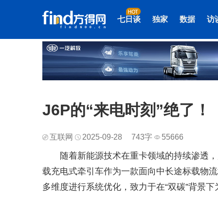
七日谈
独家
数据
访
J6P的“来电时刻”绝了！
互联网
2025-09-28
743字
55666
随着新能源技术在重卡领域的持续渗透，
载充电式牵引车作为一款面向中长途标载物流
多维度进行系统优化，致力于在“双碳”背景