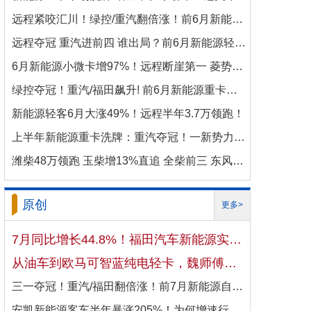
远程紧咬汇川！绿控/重汽翻倍涨！前6月新能源商用车电机十强生变！
远程夺冠 重汽进前四 谁出局？前6月新能源轻卡电机十强洗牌！
6月新能源小微卡增97%！远程断崖第一 菱势暴涨337%进前三 比亚迪杀进前七
绿控夺冠！重汽/福田飙升! 前6月新能源重卡电机十强变阵！
新能源轻客6月大涨49%！远程半年3.7万领跑！
上半年新能源重卡洗牌：重汽夺冠！一新势力千倍暴涨！
潍柴48万领跑 玉柴增13%直追 全柴前三 东风康明斯进前六 上半年柴油机增10.7
原创
更多>
7月同比增长44.8%！福田汽车新能源实现国内出口双向开花
从油车到欧马可智蓝纯电轻卡，魏师傅的医药配送日子越过越省心
三一夺冠！重汽/福田翻倍涨！前7月新能源自卸车大增106%！
安凯新能源客车半年暴涨205%！为何增速行业第一？