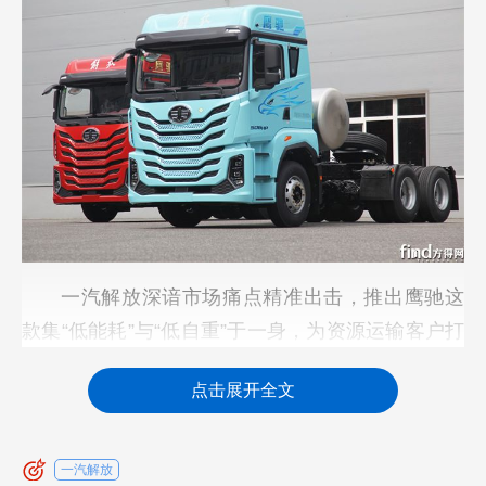
一汽解放深谙市场痛点精准出击，推出鹰驰这
款集“低能耗”与“低自重”于一身，为资源运输客户打
造一款名副其实的“挣钱机器”。
点击展开全文
“省”字当先，全维能耗管控赋能高效运营
对于日夜兼程的卡友而言，燃油/燃气费用是运
一汽解放