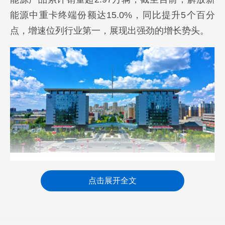
能源中重卡终端份额达15.0%，同比提升5个百分
点，增速位列行业第一，展现出强劲的增长势头。
今年正值一汽解放“15333”新能源（解放蓝途）
点击展开全文
战略发布四周年，回望一汽解放，从战略启航到全
面落地，从技术突破到市场领航，解放对国家“双
碳”目标坚定践行，用一张张亮眼的成绩单走出一条