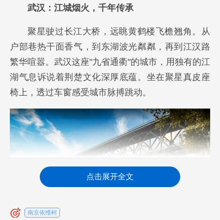
武汉：江城烟火，千年传承
聚星驶过长江大桥，远眺黄鹤楼飞檐翘角。从
户部巷热干面香气，到东湖波光粼粼，再到江汉路
繁华喧嚣。武汉这座"九省通衢"的城市，用独有的江
湖气息诉说着荆楚文化深厚底蕴。坐在聚星真皮座
椅上，透过车窗感受城市脉搏跳动。
点击展开全文
南京依维柯