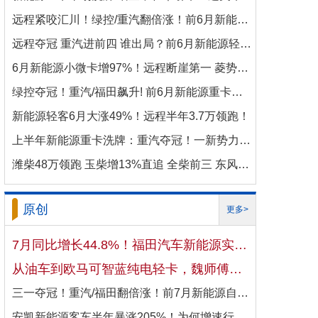
远程紧咬汇川！绿控/重汽翻倍涨！前6月新能源商用车电机十强生变！
远程夺冠 重汽进前四 谁出局？前6月新能源轻卡电机十强洗牌！
6月新能源小微卡增97%！远程断崖第一 菱势暴涨337%进前三 比亚迪杀进前七
绿控夺冠！重汽/福田飙升! 前6月新能源重卡电机十强变阵！
新能源轻客6月大涨49%！远程半年3.7万领跑！
上半年新能源重卡洗牌：重汽夺冠！一新势力千倍暴涨！
潍柴48万领跑 玉柴增13%直追 全柴前三 东风康明斯进前六 上半年柴油机增10.7
原创
更多>
7月同比增长44.8%！福田汽车新能源实现国内出口双向开花
从油车到欧马可智蓝纯电轻卡，魏师傅的医药配送日子越过越省心
三一夺冠！重汽/福田翻倍涨！前7月新能源自卸车大增106%！
安凯新能源客车半年暴涨205%！为何增速行业第一？