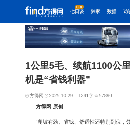
七日谈
独家
数据
访
1公里5毛、续航1100公
机是“省钱利器”
方得网
2025-10-29
1341字
57890
方得网 原创
“爬坡有劲、省钱、舒适性还特别到位，领航