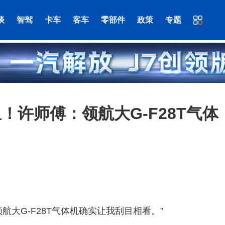
谈
智驾
卡车
客车
零部件
政策
专题
里！许师傅：领航大G-F28T气体
大G-F28T气体机确实让我刮目相看。”