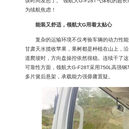
误时间发愁了。”领航大G-F28T气体机的
为续航焦虑！
能装又舒适，领航大G用着太贴心
复杂的运输环境不仅考验车辆的动力性能
甘肃天水揽收苹果，果树都是种植在山上，沿
道爬坡时，方向盘操控依然很稳。连续干了这
可靠性方面，领航大G-F28T采用750L高强钢
多片簧后悬架，承载能力强毋庸置疑。