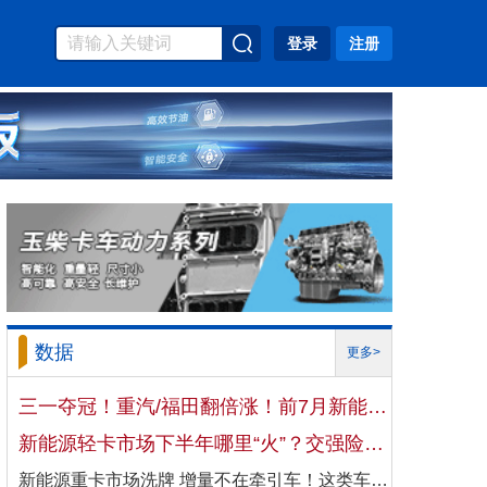
登录
注册
数据
更多>
三一夺冠！重汽/福田翻倍涨！前7月新能源自卸车大增106%！
新能源轻卡市场下半年哪里“火”？交强险数据揭秘机会
新能源重卡市场洗牌 增量不在牵引车！这类车增速破100%