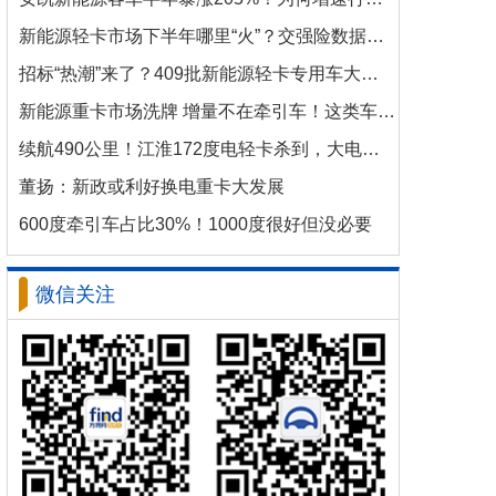
新能源轻卡市场下半年哪里“火”？交强险数据揭秘机会
招标“热潮”来了？409批新能源轻卡专用车大批量上新！
新能源重卡市场洗牌 增量不在牵引车！这类车增速破100%
续航490公里！江淮172度电轻卡杀到，大电量时代来了？
董扬：新政或利好换电重卡大发展
600度牵引车占比30%！1000度很好但没必要
微信关注