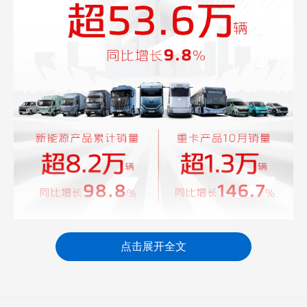
2025年1-10月，北汽福田累计销量超53.6万
点击展开全文
辆，同比增长9.8%。新能源累计销量超8.2万辆，同
比劲增98.8%；重卡累计销量超11.7万辆，同比攀
升99.9%，其中，10月销量超1.3万辆，同比激增