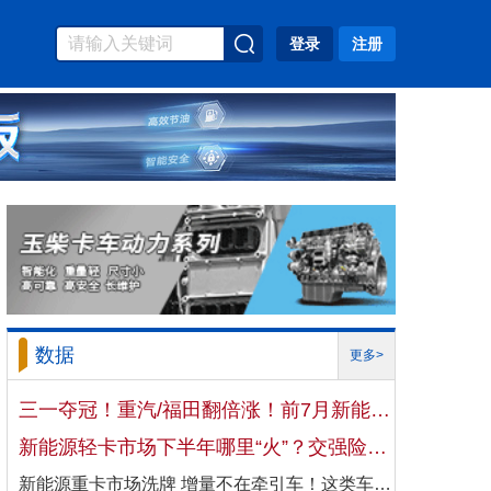
登录
注册
数据
更多>
三一夺冠！重汽/福田翻倍涨！前7月新能源自卸车大增106%！
新能源轻卡市场下半年哪里“火”？交强险数据揭秘机会
新能源重卡市场洗牌 增量不在牵引车！这类车增速破100%