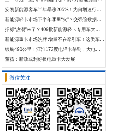
安凯新能源客车半年暴涨205%！为何增速行业第一？
新能源轻卡市场下半年哪里“火”？交强险数据揭秘机会
招标“热潮”来了？409批新能源轻卡专用车大批量上新！
新能源重卡市场洗牌 增量不在牵引车！这类车增速破100%
续航490公里！江淮172度电轻卡杀到，大电量时代来了？
董扬：新政或利好换电重卡大发展
微信关注