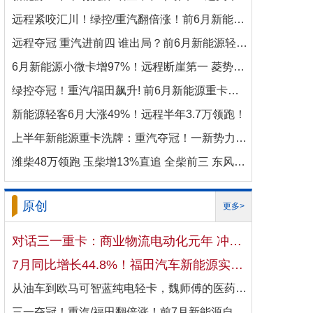
远程紧咬汇川！绿控/重汽翻倍涨！前6月新能源商用车电机十强生变！
远程夺冠 重汽进前四 谁出局？前6月新能源轻卡电机十强洗牌！
6月新能源小微卡增97%！远程断崖第一 菱势暴涨337%进前三 比亚迪杀进前七
绿控夺冠！重汽/福田飙升! 前6月新能源重卡电机十强变阵！
新能源轻客6月大涨49%！远程半年3.7万领跑！
上半年新能源重卡洗牌：重汽夺冠！一新势力千倍暴涨！
潍柴48万领跑 玉柴增13%直追 全柴前三 东风康明斯进前六 上半年柴油机增10.7
原创
更多>
对话三一重卡：商业物流电动化元年 冲刺4万辆目标！
7月同比增长44.8%！福田汽车新能源实现国内出口双向开花
从油车到欧马可智蓝纯电轻卡，魏师傅的医药配送日子越过越省心
三一夺冠！重汽/福田翻倍涨！前7月新能源自卸车大增106%！