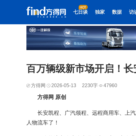
七日谈
独家
数据
访
百万辆级新市场开启！长安
方得网
2026-05-13
2230字
47960
方得网 原创
长安凯程、广汽领程、远程商用车、上汽
人物流车了！