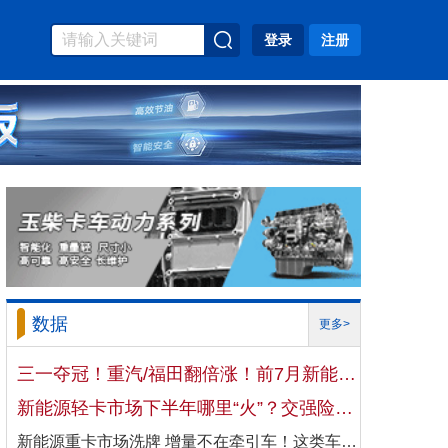
登录
注册
数据
更多>
三一夺冠！重汽/福田翻倍涨！前7月新能源自卸车大增106%！
新能源轻卡市场下半年哪里“火”？交强险数据揭秘机会
新能源重卡市场洗牌 增量不在牵引车！这类车增速破100%