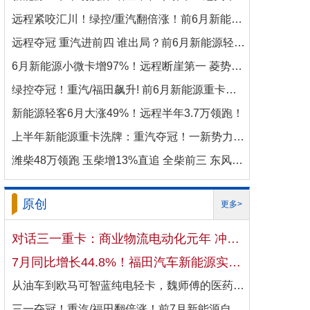
远程紧咬汇川！绿控/重汽翻倍涨！前6月新能源商用车电机十强生变！
远程夺冠 重汽进前四 谁出局？前6月新能源轻卡电机十强洗牌！
6月新能源小微卡增97%！远程断崖第一 菱势暴涨337%进前三 比亚迪杀进前七
绿控夺冠！重汽/福田飙升! 前6月新能源重卡电机十强变阵！
新能源轻客6月大涨49%！远程半年3.7万领跑！
上半年新能源重卡洗牌：重汽夺冠！一新势力千倍暴涨！
潍柴48万领跑 玉柴增13%直追 全柴前三 东风康明斯进前六 上半年柴油机增10.7
原创
更多>
对话三一重卡：商业物流电动化元年 冲刺4万辆目标！
7月同比增长44.8%！福田汽车新能源实现国内出口双向开花
从油车到欧马可智蓝纯电轻卡，魏师傅的医药配送日子越过越省心
三一夺冠！重汽/福田翻倍涨！前7月新能源自卸车大增106%！