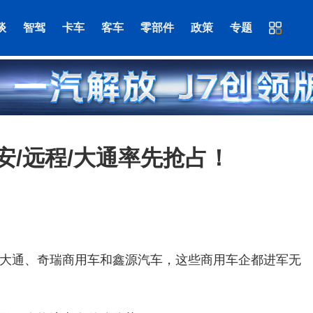
谈
智驾
卡车
客车
零部件
政策
专题
/远程/大通率先抢占！
大通、奇瑞商用车和鑫源汽车，这些商用车企都进军无