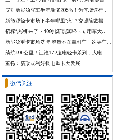
安凯新能源客车半年暴涨205%！为何增速行业第一？
新能源轻卡市场下半年哪里“火”？交强险数据揭秘机会
招标“热潮”来了？409批新能源轻卡专用车大批量上新！
新能源重卡市场洗牌 增量不在牵引车！这类车增速破100%
续航490公里！江淮172度电轻卡杀到，大电量时代来了？
董扬：新政或利好换电重卡大发展
微信关注