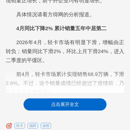
现销量正增长，前十外企业均有明显增长。
具体情况请看方得网的分析报道。
4月同比下降2% 累计销量五年中居第二
2026年4月，轻卡市场有明显下滑，增幅由正
转负；销量同比下滑2%，环比上月下滑24%，进入
二季度的平缓区。
前4月，轻卡市场累计实现销售68.9万辆，下滑
2.6%。不过，这个销量成绩已经超过了疫情前，乃
至在近十年都是高点。
点击展开全文
从下表可见，2026年1-4月销量走势如下。与历
年前四月基本相同。4月单月下滑并非偶发事件，且
销量仅低于去年同期。
轻卡
福田
远程