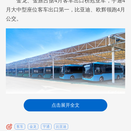
金龙、金旅占据4月客车出口榜冠亚军，宇通4
月大中型座位客车出口第一，比亚迪、欧辉领跑4月
公交。
近两个月中国客车出口小幅波动背后，究竟隐
点击展开全文
藏着什么信息？
客车
金龙
宇通
比亚迪
请看方得网分析报道。