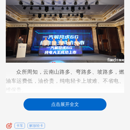
众所周知，云南山路多、弯路多、坡路多，燃
油车运费低，油价贵，纯电轻卡上坡难、不省电、
维保贵。
一汽解放“迎难而上”！推出虎6G纯电大王，专
点击展开全文
为西南山区用户痛点而来！
卡车
解放轻卡
西南市场是新能源“必争之地” 解放用价值破局