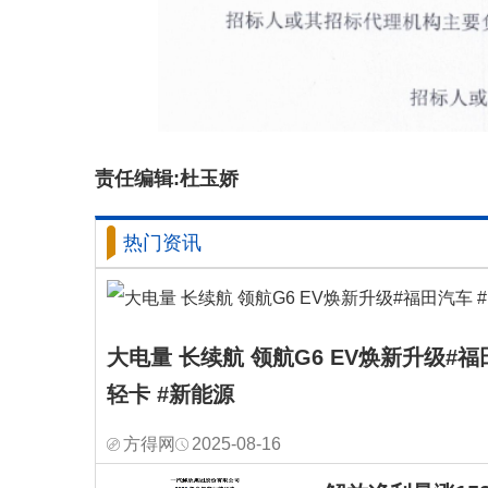
责任编辑:杜玉娇
热门资讯
大电量 长续航 领航G6 EV焕新升级#福
轻卡 #新能源
方得网
2025-08-16