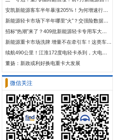
安凯新能源客车半年暴涨205%！为何增速行业第一？
新能源轻卡市场下半年哪里“火”？交强险数据揭秘机会
招标“热潮”来了？409批新能源轻卡专用车大批量上新！
新能源重卡市场洗牌 增量不在牵引车！这类车增速破100%
续航490公里！江淮172度电轻卡杀到，大电量时代来了？
董扬：新政或利好换电重卡大发展
微信关注