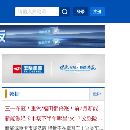
登录
注册
数据
更多>
三一夺冠！重汽/福田翻倍涨！前7月新能源自卸车大增106%！
新能源轻卡市场下半年哪里“火”？交强险数据揭秘机会
新能源重卡市场洗牌 增量不在牵引车！这类车增速破100%