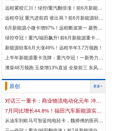
远程紧咬汇川！绿控/重汽翻倍涨！前6月新能源商用车电机十强生变！
远程夺冠 重汽进前四 谁出局？前6月新能源轻卡电机十强洗牌！
6月新能源小微卡增97%！远程断崖第一 菱势暴涨337%进前三 比亚迪杀进前七
绿控夺冠！重汽/福田飙升! 前6月新能源重卡电机十强变阵！
新能源轻客6月大涨49%！远程半年3.7万领跑！
上半年新能源重卡洗牌：重汽夺冠！一新势力千倍暴涨！
潍柴48万领跑 玉柴增13%直追 全柴前三 东风康明斯进前六 上半年柴油机增10.7
原创
更多>
对话三一重卡：商业物流电动化元年 冲刺4万辆目标！
7月同比增长44.8%！福田汽车新能源实现国内出口双向开花
从油车到欧马可智蓝纯电轻卡，魏师傅的医药配送日子越过越省心
三一夺冠！重汽/福田翻倍涨！前7月新能源自卸车大增106%！