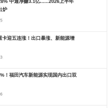
% 中通净赚3.1亿......2026上半年
出炉
05
月重卡迎五连涨！出口暴涨、新能源增
03
.8%！福田汽车新能源实现国内出口双
06