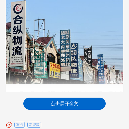
5月21日，方得网奔赴合肥漕冲物流园，调查发
现一个与渗透率数据表现不同的现象——合肥零担
点击展开全文
干线物流企业，目前几乎无人使用新能源货车。
这究竟是为什么？
重卡
新能源