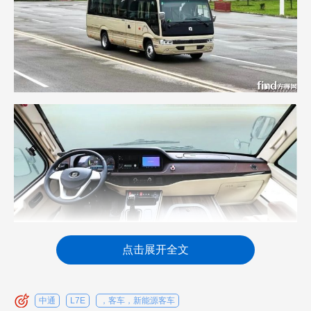
点击展开全文
作为行业新一代纯电动商务客车，中通L7E以
绿色、可靠、安全等特点，迅速成为高端绿色团体
中通
L7E
，客车，新能源客车