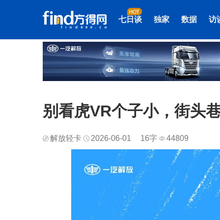
七日谈
独家
数据
访
别看虎VR个子小，街头
解放轻卡
2026-06-01
16字
44809