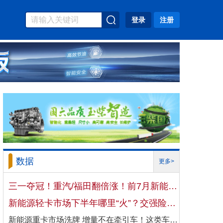
登录
注册
数据
更多>
三一夺冠！重汽/福田翻倍涨！前7月新能源自卸车大增106%！
新能源轻卡市场下半年哪里“火”？交强险数据揭秘机会
新能源重卡市场洗牌 增量不在牵引车！这类车增速破100%