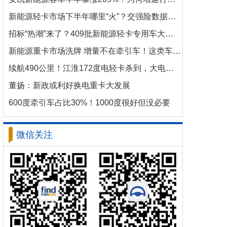
新能源轻卡市场下半年哪里“火”？交强险数据揭秘机会
招标“热潮”来了？409批新能源轻卡专用车大批量上新！
新能源重卡市场洗牌 增量不在牵引车！这类车增速破100%
续航490公里！江淮172度电轻卡杀到，大电量时代来了？
董扬：新政或利好换电重卡大发展
600度牵引车占比30%！1000度很好但没必要
微信关注