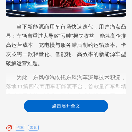
当下新能源商用车市场快速迭代，用户痛点凸
显：车辆自重过大导致“亏吨”损失收益，能耗高企推
高运营成本，充电慢与服务滞后制约运输效率。卡
友亟需一款轻量化、低能耗、高效率的新能源车型
破解运营难题。
为此，东风柳汽依托东风汽车深厚技术积淀，
落地T1第四代商用车新能源平台，首款量产车型精
准对标用户核心诉求，三大核心优势强势突围：自
重超轻，载货更能打，告别亏吨困扰，最大化提升
点击展开全文
载货空间与收益；能耗超省，运营更划算，大幅降
低日常用电成本，让每一趟运输都实现降本增效；
卡车
乘龙