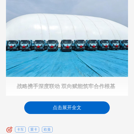
战略携手深度联动 双向赋能筑牢合作根基
在城市绿色更新、提质升级的发展大背景下，
点击展开全文
低碳化、合规化、高效化已成为城市运力迭代的核
心标准。作为新能源重卡领域的深耕者，福田欧曼
持续聚焦工程类新能源车型的技术迭代与品质精
卡车
重卡
欧曼