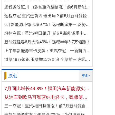
远程紧咬汇川！绿控/重汽翻倍涨！前6月新能源商用车电机十强生变！
远程夺冠 重汽进前四 谁出局？前6月新能源轻卡电机十强洗牌！
6月新能源小微卡增97%！远程断崖第一 菱势暴涨337%进前三 比亚迪杀进前七
绿控夺冠！重汽/福田飙升! 前6月新能源重卡电机十强变阵！
新能源轻客6月大涨49%！远程半年3.7万领跑！
上半年新能源重卡洗牌：重汽夺冠！一新势力千倍暴涨！
潍柴48万领跑 玉柴增13%直追 全柴前三 东风康明斯进前六 上半年柴油机增10.7
原创
更多>
7月同比增长44.8%！福田汽车新能源实现国内出口双向开花
从油车到欧马可智蓝纯电轻卡，魏师傅的医药配送日子越过越省心
三一夺冠！重汽/福田翻倍涨！前7月新能源自卸车大增106%！
安凯新能源客车半年暴涨205%！为何增速行业第一？