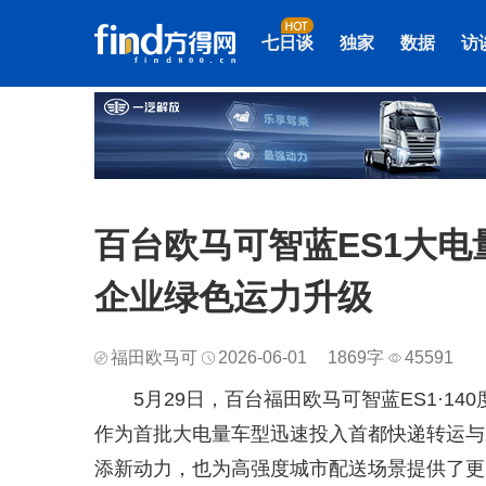
七日谈
独家
数据
访
百台欧马可智蓝ES1大
企业绿色运力升级
福田欧马可
2026-06-01
1869字
45591
5月29日，百台福田欧马可智蓝ES1·
作为首批大电量车型迅速投入首都快递转运与
添新动力，也为高强度城市配送场景提供了更