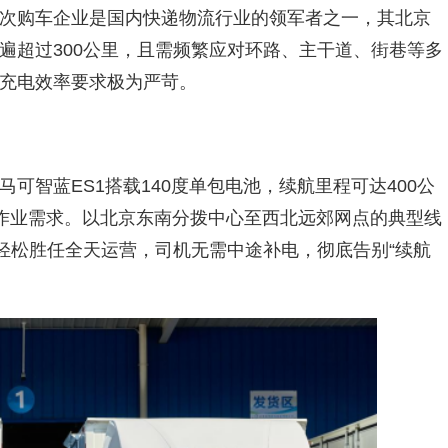
次购车企业是国内快递物流行业的领军者之一，其北京
遍超过300公里，且需频繁应对环路、主干道、街巷等多
充电效率要求极为严苛。
可智蓝ES1搭载140度单包电池，续航里程可达400公
作业需求。以北京东南分拨中心至西北远郊网点的典型线
可轻松胜任全天运营，司机无需中途补电，彻底告别“续航