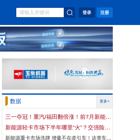
登录
注册
数据
更多>
三一夺冠！重汽/福田翻倍涨！前7月新能源自卸车大增106%！
新能源轻卡市场下半年哪里“火”？交强险数据揭秘机会
新能源重卡市场洗牌 增量不在牵引车！这类车增速破100%