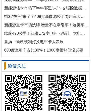
新能源轻卡市场下半年哪里“火”？交强险数据揭秘机会
招标“热潮”来了？409批新能源轻卡专用车大批量上新！
新能源重卡市场洗牌 增量不在牵引车！这类车增速破100%
续航490公里！江淮172度电轻卡杀到，大电量时代来了？
董扬：新政或利好换电重卡大发展
600度牵引车占比30%！1000度很好但没必要
微信关注