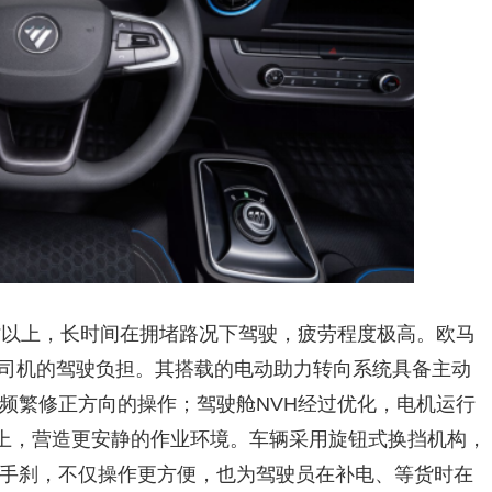
时以上，长时间在拥堵路况下驾驶，疲劳程度极高。欧马
解司机的驾驶负担。其搭载的电动助力转向系统具备主动
频繁修正方向的操作；驾驶舱NVH经过优化，电机运行
B以上，营造更安静的作业环境。车辆采用旋钮式换挡机构，
手刹，不仅操作更方便，也为驾驶员在补电、等货时在