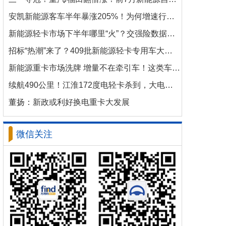
安凯新能源客车半年暴涨205%！为何增速行业第一？
新能源轻卡市场下半年哪里“火”？交强险数据揭秘机会
招标“热潮”来了？409批新能源轻卡专用车大批量上新！
新能源重卡市场洗牌 增量不在牵引车！这类车增速破100%
续航490公里！江淮172度电轻卡杀到，大电量时代来了？
董扬：新政或利好换电重卡大发展
微信关注