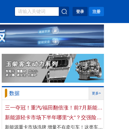
登录
注册
数据
更多>
三一夺冠！重汽/福田翻倍涨！前7月新能源自卸车大增106%！
新能源轻卡市场下半年哪里“火”？交强险数据揭秘机会
新能源重卡市场洗牌 增量不在牵引车！这类车增速破100%