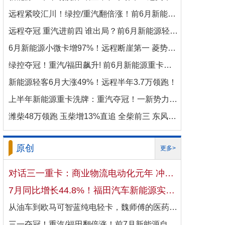
远程紧咬汇川！绿控/重汽翻倍涨！前6月新能源商用车电机十强生变！
远程夺冠 重汽进前四 谁出局？前6月新能源轻卡电机十强洗牌！
6月新能源小微卡增97%！远程断崖第一 菱势暴涨337%进前三 比亚迪杀进前七
绿控夺冠！重汽/福田飙升! 前6月新能源重卡电机十强变阵！
新能源轻客6月大涨49%！远程半年3.7万领跑！
上半年新能源重卡洗牌：重汽夺冠！一新势力千倍暴涨！
潍柴48万领跑 玉柴增13%直追 全柴前三 东风康明斯进前六 上半年柴油机增10.7
原创
更多>
对话三一重卡：商业物流电动化元年 冲刺4万辆目标！
7月同比增长44.8%！福田汽车新能源实现国内出口双向开花
从油车到欧马可智蓝纯电轻卡，魏师傅的医药配送日子越过越省心
三一夺冠！重汽/福田翻倍涨！前7月新能源自卸车大增106%！