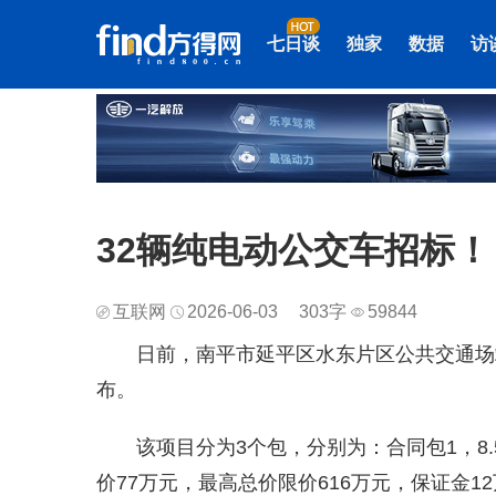
七日谈
独家
数据
访
32辆纯电动公交车招标！
互联网
2026-06-03
303字
59844
日前，南平市延平区水东片区公共交通场
布。
该项目分为3个包，分别为：合同包1，8
价77万元，最高总价限价616万元，保证金1