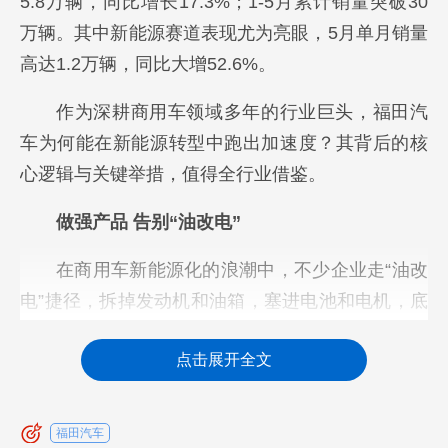
5.8万辆，同比增长17.3%；1-5月累计销量突破30
万辆。其中新能源赛道表现尤为亮眼，5月单月销量
高达1.2万辆，同比大增52.6%。
作为深耕商用车领域多年的行业巨头，福田汽
车为何能在新能源转型中跑出加速度？其背后的核
心逻辑与关键举措，值得全行业借鉴。
做强产品 告别“油改电”
在商用车新能源化的浪潮中，不少企业走“油改
电”捷径，拆掉发动机和油箱，塞进电池和电机，底
盘基本沿用燃油车的老架构。这种造电动车方式，
点击展开全文
造车快、成本低，但会存在车辆续航短、动力差、
自重高等问题。
福田汽车
从传统车转型新能源赛道，福田汽车成功的第