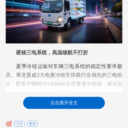
硬核三电系统，高温续航不打折
夏季冷链运输对车辆三电系统的稳定性要求极
高。乘龙翼威2大电量冷链车搭载行业领先的三电组
合：配备宁德时代140kWh大容量液冷电池，液冷温
控技术可让电池在酷暑环境下依然保持最佳工作温
度，避免因高温导致的续航缩水，轻松覆盖城配单
点击展开全文
日200~300公里配送需求；采用汇川电控170kW大
功率电机，起步响应快、爬坡扭矩足，城市红绿灯
卡车
乘龙