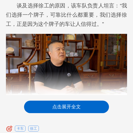
谈及选择徐工的原因，该车队负责人坦言：“我
们选择一个牌子，可靠比什么都重要，我们选择徐
工，正是因为这个牌子的车让人信得过。”
点击展开全文
该车队现有不同型号的徐工新能源自卸车数十
台，多进行城建土方短倒运输作业。自引入徐工新
卡车
徐工
能源自卸车以来，车队整体出勤率稳定在90%以