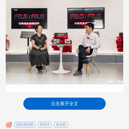
发动机作为商用车的“心脏”，在出海大潮中表现
怎样？国产动力总成能否在海外与国际巨头掰手
点击展开全文
腕？
近日，方得网带着这些问题，专访到福田康明
福田康明斯
零部件
发动机