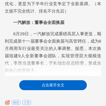
优化，更是为下半年行业竞争定下全新基调。（本
文据不完全统计、排名不分先后）
一汽解放：董事会全面换届
6月29日，一汽解放完成重磅高层人事更迭，顺
利完成第十一届董事会全面换届与高管聘任，成为6
月商用车行业最受关注的人事调整。据悉，本次换
届组建9人全新董事会团队，实现管理层大规模迭
代，李胜当选董事长，于长信出任总经理，形成全
新核心经营班子。
具体来看，一、公司第十一届董事会组成情
点击展开全文
况：非独立董事：李胜先生（董事长）、于长信先
生、陈华女士、邓为工先生、矫有林先生。独立董
解放
江淮
事：赵福全先生、沈进军先生、王旭女士。职工代