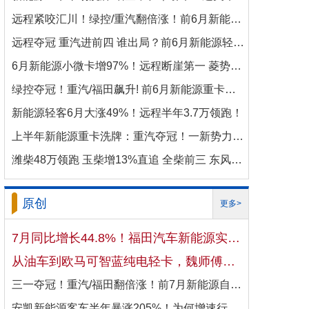
远程紧咬汇川！绿控/重汽翻倍涨！前6月新能源商用车电机十强生变！
远程夺冠 重汽进前四 谁出局？前6月新能源轻卡电机十强洗牌！
6月新能源小微卡增97%！远程断崖第一 菱势暴涨337%进前三 比亚迪杀进前七
绿控夺冠！重汽/福田飙升! 前6月新能源重卡电机十强变阵！
新能源轻客6月大涨49%！远程半年3.7万领跑！
上半年新能源重卡洗牌：重汽夺冠！一新势力千倍暴涨！
潍柴48万领跑 玉柴增13%直追 全柴前三 东风康明斯进前六 上半年柴油机增10.7
原创
更多>
7月同比增长44.8%！福田汽车新能源实现国内出口双向开花
从油车到欧马可智蓝纯电轻卡，魏师傅的医药配送日子越过越省心
三一夺冠！重汽/福田翻倍涨！前7月新能源自卸车大增106%！
安凯新能源客车半年暴涨205%！为何增速行业第一？