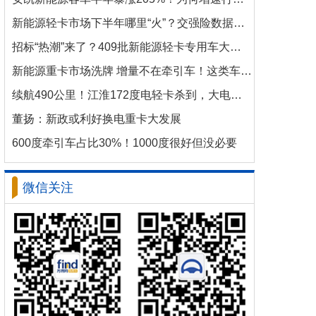
新能源轻卡市场下半年哪里“火”？交强险数据揭秘机会
招标“热潮”来了？409批新能源轻卡专用车大批量上新！
新能源重卡市场洗牌 增量不在牵引车！这类车增速破100%
续航490公里！江淮172度电轻卡杀到，大电量时代来了？
董扬：新政或利好换电重卡大发展
600度牵引车占比30%！1000度很好但没必要
微信关注