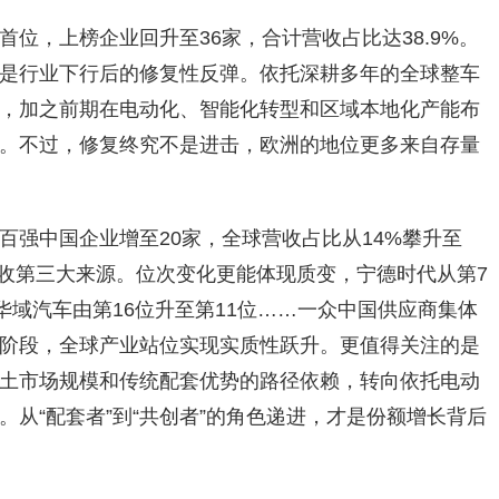
位，上榜企业回升至36家，合计营收占比达38.9%。
是行业下行后的修复性反弹。依托深耕多年的全球整车
，加之前期在电动化、智能化转型和区域本地化产能布
。不过，修复终究不是进击，欧洲的地位更多来自存量
百强中国企业增至20家，全球营收占比从14%攀升至
营收第三大来源。位次变化更能体现质变，宁德时代从第7
华域汽车由第16位升至第11位……一众中国供应商集体
阶段，全球产业站位实现实质性跃升。更值得关注的是
土市场规模和传统配套优势的路径依赖，转向依托电动
从“配套者”到“共创者”的角色递进，才是份额增长背后