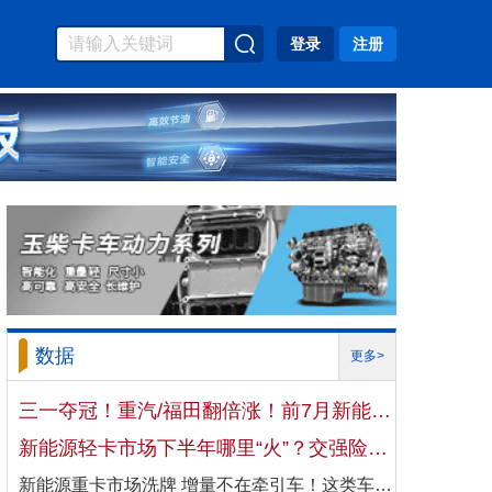
登录
注册
数据
更多>
三一夺冠！重汽/福田翻倍涨！前7月新能源自卸车大增106%！
新能源轻卡市场下半年哪里“火”？交强险数据揭秘机会
新能源重卡市场洗牌 增量不在牵引车！这类车增速破100%