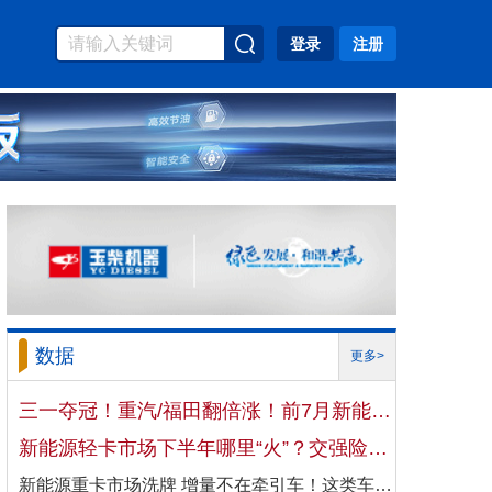
登录
注册
数据
更多>
三一夺冠！重汽/福田翻倍涨！前7月新能源自卸车大增106%！
新能源轻卡市场下半年哪里“火”？交强险数据揭秘机会
新能源重卡市场洗牌 增量不在牵引车！这类车增速破100%