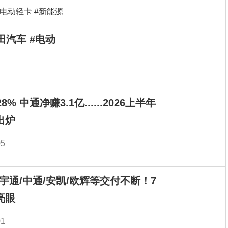
田汽车 #电动
% 中通净赚3.1亿......2026上半年
出炉
05
！宇通/中通/安凯/欧辉等交付不断！7
亮眼
01