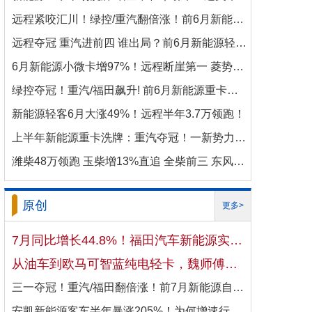
远程紧咬汇川！绿控/重汽翻倍涨！前6月新能源商用车电机十强生变！
远程夺冠 重汽进前四 谁出局？前6月新能源轻卡电机十强洗牌！
6月新能源小微卡增97%！远程断崖第一 菱势暴涨337%进前三 比亚迪杀进前七
绿控夺冠！重汽/福田飙升! 前6月新能源重卡电机十强变阵！
新能源轻客6月大涨49%！远程半年3.7万领跑！
上半年新能源重卡洗牌：重汽夺冠！一新势力千倍暴涨！
潍柴48万领跑 玉柴增13%直追 全柴前三 东风康明斯进前六 上半年柴油机增10.7
原创
更多>
7月同比增长44.8%！福田汽车新能源实现国内出口双向开花
从油车到欧马可智蓝纯电轻卡，魏师傅的医药配送日子越过越省心
三一夺冠！重汽/福田翻倍涨！前7月新能源自卸车大增106%！
安凯新能源客车半年暴涨205%！为何增速行业第一？