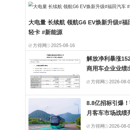
大电量 长续航 领航G6 EV焕新升级#福
轻卡 #新能源
方得网
2025-08-16
解放净利暴涨1528
商用车企业业绩
方得网
2026-08-
8.8亿招标引爆
月客车市场战绩
方得网
2026-08-