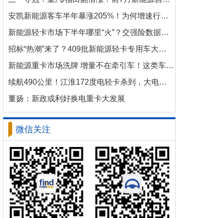
安凯新能源客车半年暴涨205%！为何增速行业第一？
新能源轻卡市场下半年哪里“火”？交强险数据揭秘机会
招标“热潮”来了？409批新能源轻卡专用车大批量上新！
新能源重卡市场洗牌 增量不在牵引车！这类车增速破100%
续航490公里！江淮172度电轻卡杀到，大电量时代来了？
董扬：新政或利好换电重卡大发展
微信关注