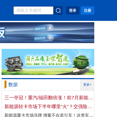
登录
注册
数据
更多>
三一夺冠！重汽/福田翻倍涨！前7月新能源自卸车大增106%！
新能源轻卡市场下半年哪里“火”？交强险数据揭秘机会
新能源重卡市场洗牌 增量不在牵引车！这类车增速破100%