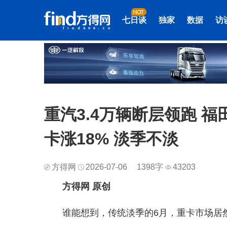
七日谈
独家
数据
访
重汽3.4万辆断层领跑 福
卡涨18% 淡季不淡
方得网
2026-07-06
1398字
43203
方得网 原创
谁能想到，传统淡季的6月，重卡市场居然