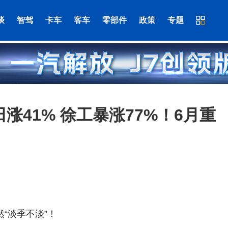
谈
智驾
卡车
客车
零部件
政策
专题
田涨41% 徐工暴涨77%！6月重
“淡季不淡”！