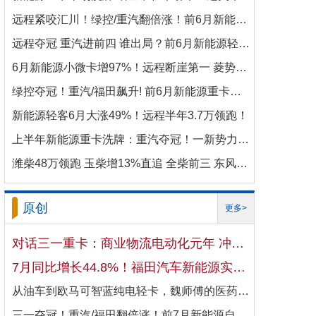
远程紧咬汇川！绿控/重汽翻倍涨！前6月新能源商用车电机十强生变！
远程夺冠 重汽进前四 谁出局？前6月新能源轻卡电机十强洗牌！
6月新能源小微卡增97%！远程断崖第一 菱势暴涨337%进前三 比亚迪杀进前七
绿控夺冠！重汽/福田飙升! 前6月新能源重卡电机十强变阵！
新能源轻客6月大涨49%！远程半年3.7万领跑！
上半年新能源重卡洗牌：重汽夺冠！一新势力千倍暴涨！
潍柴48万领跑 玉柴增13%直追 全柴前三 东风康明斯进前六 上半年柴油机增10.7
原创
更多>
对话三一重卡：商业物流电动化元年 冲刺4万辆目标！
7月同比增长44.8%！福田汽车新能源实现国内出口双向开花
从油车到欧马可智蓝纯电轻卡，魏师傅的医药配送日子越过越省心
三一夺冠！重汽/福田翻倍涨！前7月新能源自卸车大增106%！