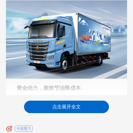
黄金动力，极致节油降成本
冷链运输工况繁杂、出车频次密集，燃油与维
点击展开全文
保支出是日常运营最核心的硬性成本，也是拉开卡
友长期收益差距的关键。中国重汽豪沃TS冷藏车搭
中国重汽
载专属无极S集成动力体系，依托发动机、变速箱、