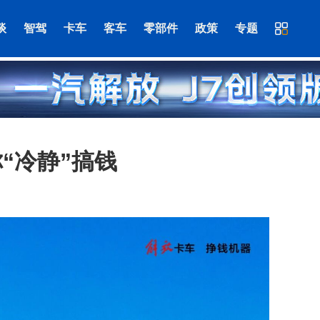
谈
智驾
卡车
客车
零部件
政策
专题
“冷静”搞钱