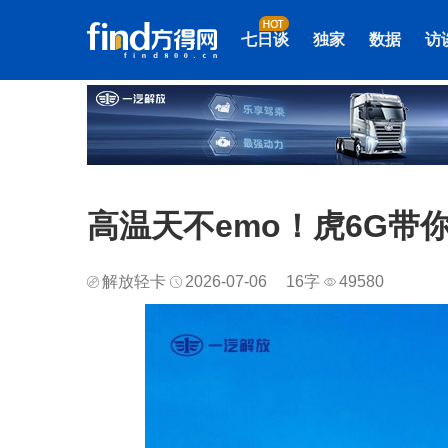
七日谈
独家
数据
访
高温天不emo！虎6G带你
解放轻卡
2026-07-06
16字
49580