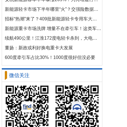
新能源轻卡市场下半年哪里“火”？交强险数据揭秘机会
招标“热潮”来了？409批新能源轻卡专用车大批量上新！
新能源重卡市场洗牌 增量不在牵引车！这类车增速破100%
续航490公里！江淮172度电轻卡杀到，大电量时代来了？
董扬：新政或利好换电重卡大发展
600度牵引车占比30%！1000度很好但没必要
微信关注