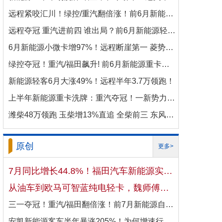
远程紧咬汇川！绿控/重汽翻倍涨！前6月新能源商用车电机十强生变！
远程夺冠 重汽进前四 谁出局？前6月新能源轻卡电机十强洗牌！
6月新能源小微卡增97%！远程断崖第一 菱势暴涨337%进前三 比亚迪杀进前七
绿控夺冠！重汽/福田飙升! 前6月新能源重卡电机十强变阵！
新能源轻客6月大涨49%！远程半年3.7万领跑！
上半年新能源重卡洗牌：重汽夺冠！一新势力千倍暴涨！
潍柴48万领跑 玉柴增13%直追 全柴前三 东风康明斯进前六 上半年柴油机增10.7
原创
更多>
7月同比增长44.8%！福田汽车新能源实现国内出口双向开花
从油车到欧马可智蓝纯电轻卡，魏师傅的医药配送日子越过越省心
三一夺冠！重汽/福田翻倍涨！前7月新能源自卸车大增106%！
安凯新能源客车半年暴涨205%！为何增速行业第一？