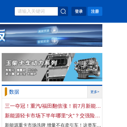
登录
注册
数据
更多>
三一夺冠！重汽/福田翻倍涨！前7月新能源自卸车大增106%！
新能源轻卡市场下半年哪里“火”？交强险数据揭秘机会
新能源重卡市场洗牌 增量不在牵引车！这类车增速破100%