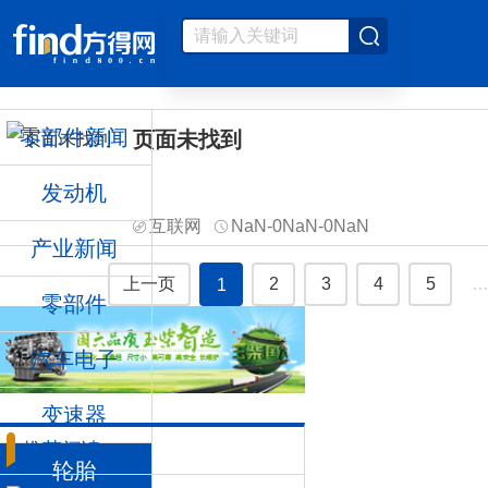
零部件新闻
页面未找到
发动机
互联网
NaN-0NaN-0NaN
产业新闻
上一页
2
3
4
5
1
零部件
汽车电子
变速器
推荐阅读
轮胎