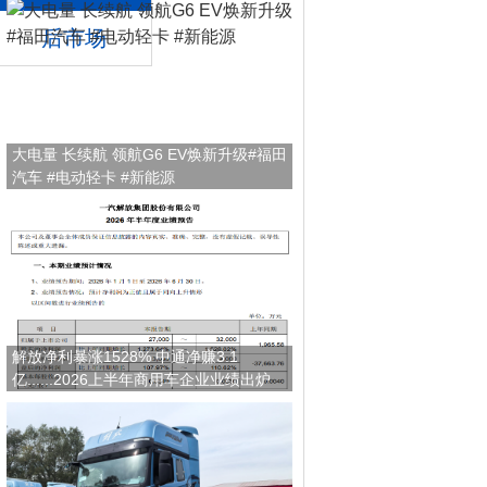
后市场
大电量 长续航 领航G6 EV焕新升级#福田
汽车 #电动轻卡 #新能源
解放净利暴涨1528% 中通净赚3.1
亿......2026上半年商用车企业业绩出炉