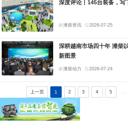
深度评论丨145台装备，写
潍柴资讯
2026-07-25
深耕越南市场四十年 潍柴
新图景
潍柴动力
2026-07-24
上一页
2
3
4
5
…
1