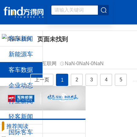
客车新闻
页面未找到
新能源车
互联网
NaN-0NaN-0NaN
客车数据
上一页
2
3
4
5
1
企业动态
行业新闻
轻客新闻
推荐阅读
国际客车