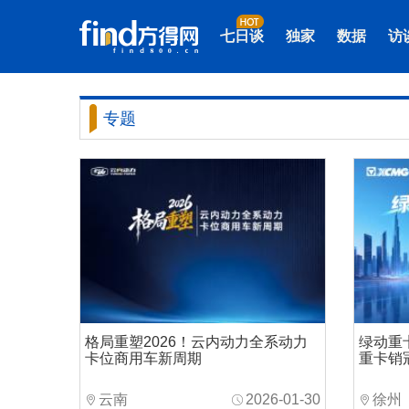
七日谈
独家
数据
访
专题
格局重塑2026！云内动力全系动力
绿动重
卡位商用车新周期
重卡销
云南
2026-01-30
徐州