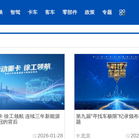
谈
智驾
卡车
客车
零部件
政策
专题
卡 徐工领航 连续三年新能源
第九届“寻找车极限”纪录颁
冠的背后
题
2026-01-28
北京
202