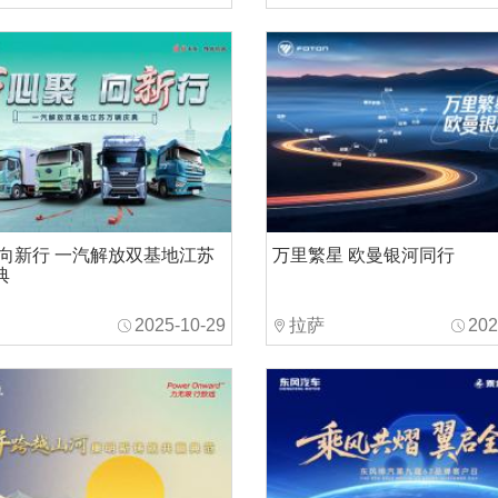
 向新行 一汽解放双基地江苏
万里繁星 欧曼银河同行
典
2025-10-29
拉萨
202