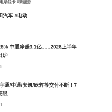
田汽车 #电动
% 中通净赚3.1亿......2026上半年
出炉
05
！宇通/中通/安凯/欧辉等交付不断！7
亮眼
01