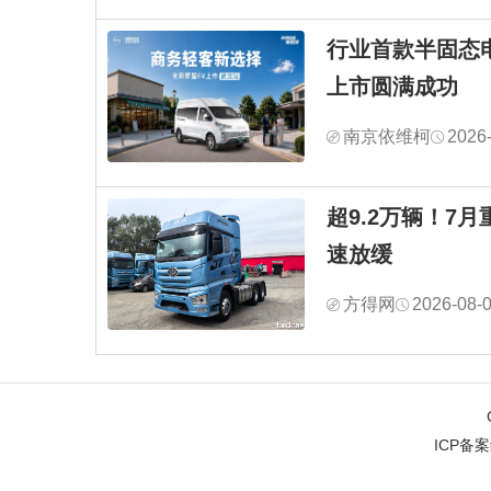
行业首款半固态
上市圆满成功
南京依维柯
2026
超9.2万辆！7
速放缓
方得网
2026-08-
ICP备案