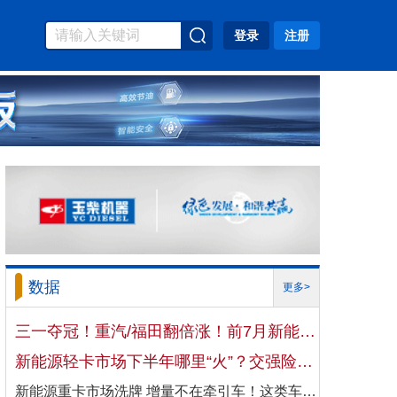
登录
注册
数据
更多>
三一夺冠！重汽/福田翻倍涨！前7月新能源自卸车大增106%！
新能源轻卡市场下半年哪里“火”？交强险数据揭秘机会
新能源重卡市场洗牌 增量不在牵引车！这类车增速破100%