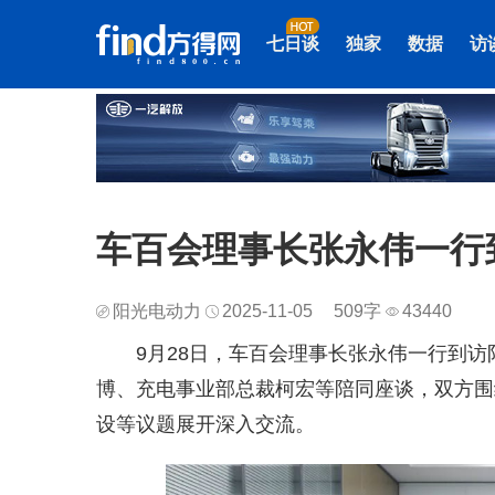
七日谈
独家
数据
访
车百会理事长张永伟一行
阳光电动力
2025-11-05
509字
43440
9月28日，车百会理事长张永伟一行到
博、充电事业部总裁柯宏等陪同座谈，双方围
设等议题展开深入交流。