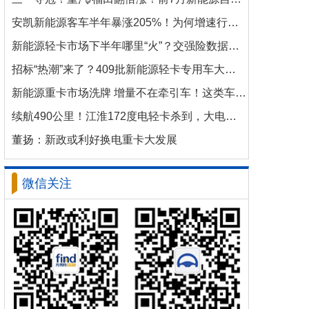
安凯新能源客车半年暴涨205%！为何增速行业第一？
新能源轻卡市场下半年哪里“火”？交强险数据揭秘机会
招标“热潮”来了？409批新能源轻卡专用车大批量上新！
新能源重卡市场洗牌 增量不在牵引车！这类车增速破100%
续航490公里！江淮172度电轻卡杀到，大电量时代来了？
董扬：新政或利好换电重卡大发展
微信关注