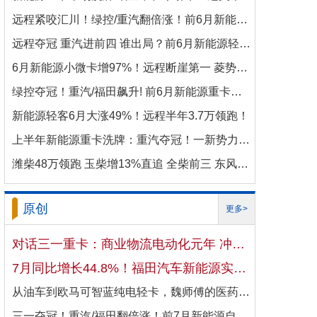
远程紧咬汇川！绿控/重汽翻倍涨！前6月新能源商用车电机十强生变！
远程夺冠 重汽进前四 谁出局？前6月新能源轻卡电机十强洗牌！
6月新能源小微卡增97%！远程断崖第一 菱势暴涨337%进前三 比亚迪杀进前七
绿控夺冠！重汽/福田飙升! 前6月新能源重卡电机十强变阵！
新能源轻客6月大涨49%！远程半年3.7万领跑！
上半年新能源重卡洗牌：重汽夺冠！一新势力千倍暴涨！
潍柴48万领跑 玉柴增13%直追 全柴前三 东风康明斯进前六 上半年柴油机增10.7
原创
更多>
对话三一重卡：商业物流电动化元年 冲刺4万辆目标！
7月同比增长44.8%！福田汽车新能源实现国内出口双向开花
从油车到欧马可智蓝纯电轻卡，魏师傅的医药配送日子越过越省心
三一夺冠！重汽/福田翻倍涨！前7月新能源自卸车大增106%！