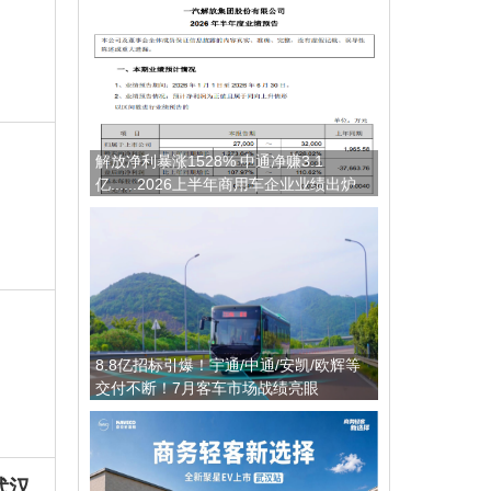
解放净利暴涨1528% 中通净赚3.1
亿......2026上半年商用车企业业绩出炉
8.8亿招标引爆！宇通/中通/安凯/欧辉等
交付不断！7月客车市场战绩亮眼
武汉