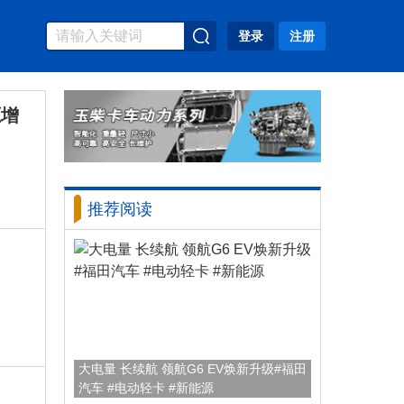
登录
注册
源增
推荐阅读
大电量 长续航 领航G6 EV焕新升级#福田
汽车 #电动轻卡 #新能源