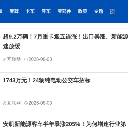
谈
智驾
卡车
客车
零部件
政策
专题
超9.2万辆！7月重卡迎五连涨！出口暴涨、新能
速放缓
互联网
2026-08-03
1743万元！24辆纯电动公交车招标
互联网
2026-08-03
安凯新能源客车半年暴涨205%！为何增速行业第