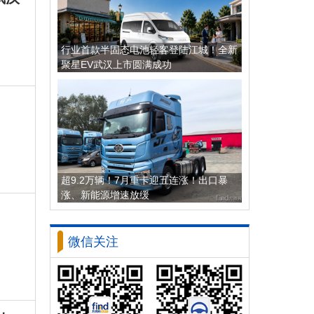
行业首款半固态电池轻客登陆江城！全新
聚星EV武汉上市圆满成功
超9.2万辆！7月重卡迎五连涨！出口暴
涨、新能源增速放缓
微信关注