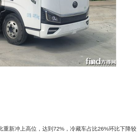
比重新冲上高位，达到72%，冷藏车占比26%环比下降较