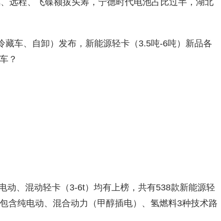
风、远程、飞碟额拔头筹，宁德时代电池占比过半，湖北
冷藏车、自卸）发布，新能源轻卡（3.5吨-6吨）新品各
车？
纯电动、混动轻卡（3-6t）均有上榜，共有538款新能源轻
包含纯电动、混合动力（甲醇插电）、氢燃料3种技术路