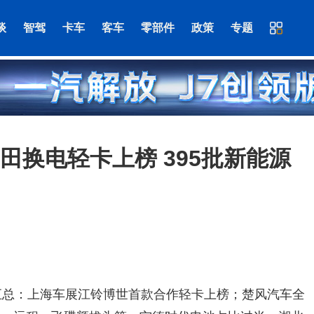
谈
智驾
卡车
客车
零部件
政策
专题
田换电轻卡上榜 395批新能源
点汇总：上海车展江铃博世首款合作轻卡上榜；楚风汽车全