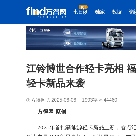
七日谈
独家
数据
访
江铃博世合作轻卡亮相 福
轻卡新品来袭
方得网
2025-06-06
1993字
44460
方得网 原创
2025年首批新能源轻卡新品上新，看