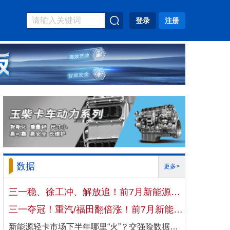
登录
注册
数据
更多>
三一稳、徐工冲、解放追！前7月新能源重卡暴涨191% 冠军易主战打响？
三一夺冠！重汽/福田翻倍涨！前7月新能源自卸车大增106%！
新能源轻卡市场下半年哪里“火”？交强险数据揭秘机会