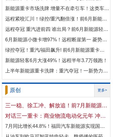
新能源重卡市场洗牌 增量不在牵引车！这类车增速破100%
远程紧咬汇川！绿控/重汽翻倍涨！前6月新能源商用车电机十强生变！
远程夺冠 重汽进前四 谁出局？前6月新能源轻卡电机十强洗牌！
6月新能源小微卡增97%！远程断崖第一 菱势暴涨337%进前三 比亚迪杀进前七
绿控夺冠！重汽/福田飙升! 前6月新能源重卡电机十强变阵！
新能源轻客6月大涨49%！远程半年3.7万领跑！
上半年新能源重卡洗牌：重汽夺冠！一新势力千倍暴涨！
原创
更多>
三一稳、徐工冲、解放追！前7月新能源重卡暴涨191% 冠军易主战打响？
对话三一重卡：商业物流电动化元年 冲刺4万辆目标！
7月同比增长44.8%！福田汽车新能源实现国内出口双向开花
从油车到欧马可智蓝纯电轻卡，魏师傅的医药配送日子越过越省心