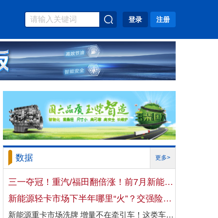
登录
注册
数据
更多>
三一夺冠！重汽/福田翻倍涨！前7月新能源自卸车大增106%！
新能源轻卡市场下半年哪里“火”？交强险数据揭秘机会
新能源重卡市场洗牌 增量不在牵引车！这类车增速破100%