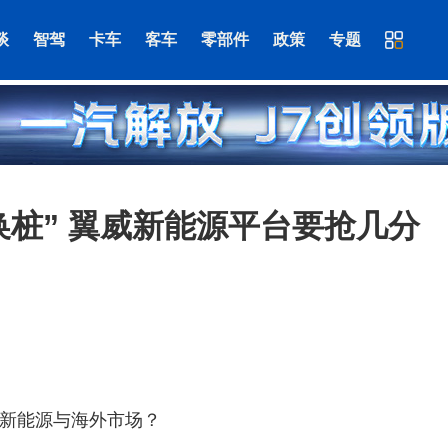
谈
智驾
卡车
客车
零部件
政策
专题
换桩” 翼威新能源平台要抢几分
新能源与海外市场？