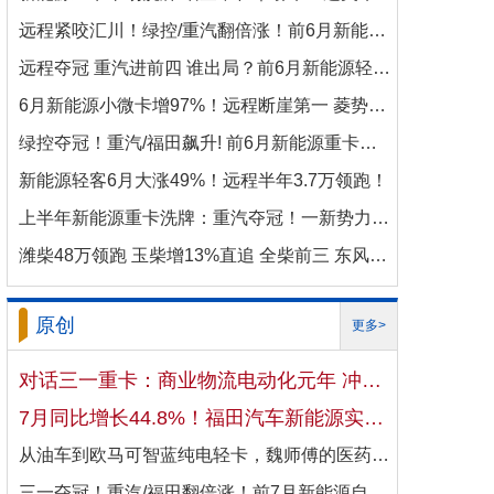
远程紧咬汇川！绿控/重汽翻倍涨！前6月新能源商用车电机十强生变！
远程夺冠 重汽进前四 谁出局？前6月新能源轻卡电机十强洗牌！
6月新能源小微卡增97%！远程断崖第一 菱势暴涨337%进前三 比亚迪杀进前七
绿控夺冠！重汽/福田飙升! 前6月新能源重卡电机十强变阵！
新能源轻客6月大涨49%！远程半年3.7万领跑！
上半年新能源重卡洗牌：重汽夺冠！一新势力千倍暴涨！
潍柴48万领跑 玉柴增13%直追 全柴前三 东风康明斯进前六 上半年柴油机增10.7
原创
更多>
对话三一重卡：商业物流电动化元年 冲刺4万辆目标！
7月同比增长44.8%！福田汽车新能源实现国内出口双向开花
从油车到欧马可智蓝纯电轻卡，魏师傅的医药配送日子越过越省心
三一夺冠！重汽/福田翻倍涨！前7月新能源自卸车大增106%！