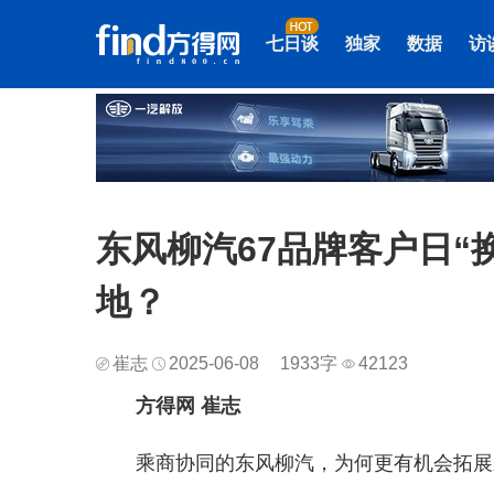
七日谈
独家
数据
访
东风柳汽67品牌客户日“
地？
崔志
2025-06-08
1933字
42123
方得网 崔志
乘商协同的东风柳汽，为何更有机会拓展