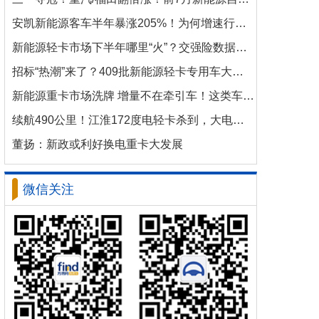
安凯新能源客车半年暴涨205%！为何增速行业第一？
新能源轻卡市场下半年哪里“火”？交强险数据揭秘机会
招标“热潮”来了？409批新能源轻卡专用车大批量上新！
新能源重卡市场洗牌 增量不在牵引车！这类车增速破100%
续航490公里！江淮172度电轻卡杀到，大电量时代来了？
董扬：新政或利好换电重卡大发展
微信关注