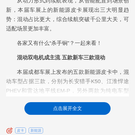
从动力形式到续航表现，从智能配置到场景创
新，本届车展上的新能源皮卡展现出三大明显趋
势：混动占比更大，综合续航突破千公里大关，可
适配场景更加丰富。
各家又有什么“杀手锏”？一起来看！
混动双电机成主流 五款新车三款混动
本届成都车展上发布的五款新能源皮卡中，混
动车型占据三款，分别为长安猎手K50、江淮悍途
PHEV和雷达地平线EM-P，另外两款为纯电车型
——奇瑞威麟R08 EV和江淮悍途EV。
点击展开全文
方得网分析认为，混动皮卡新品迭出，根本在
于精准解决了传统燃油皮卡高油耗与纯电皮卡续航
皮卡
新能源
焦虑的双重困境。对于经常需要长途重载、山区作