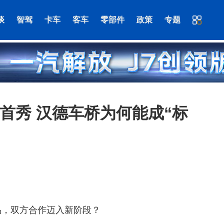
谈
智驾
卡车
客车
零部件
政策
专题
车首秀 汉德车桥为何能成“标
产品，双方合作迈入新阶段？