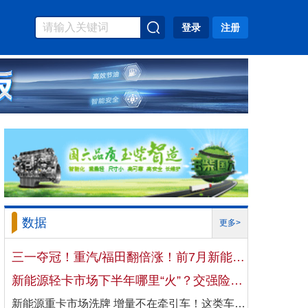
登录
注册
数据
更多>
三一夺冠！重汽/福田翻倍涨！前7月新能源自卸车大增106%！
新能源轻卡市场下半年哪里“火”？交强险数据揭秘机会
新能源重卡市场洗牌 增量不在牵引车！这类车增速破100%