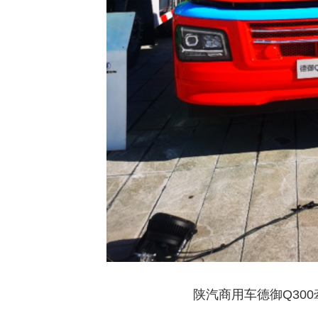
陕汽商用车德御Q30