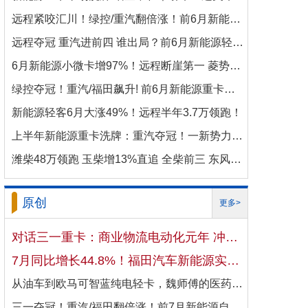
远程紧咬汇川！绿控/重汽翻倍涨！前6月新能源商用车电机十强生变！
远程夺冠 重汽进前四 谁出局？前6月新能源轻卡电机十强洗牌！
6月新能源小微卡增97%！远程断崖第一 菱势暴涨337%进前三 比亚迪杀进前七
绿控夺冠！重汽/福田飙升! 前6月新能源重卡电机十强变阵！
新能源轻客6月大涨49%！远程半年3.7万领跑！
上半年新能源重卡洗牌：重汽夺冠！一新势力千倍暴涨！
潍柴48万领跑 玉柴增13%直追 全柴前三 东风康明斯进前六 上半年柴油机增10.7
原创
更多>
对话三一重卡：商业物流电动化元年 冲刺4万辆目标！
7月同比增长44.8%！福田汽车新能源实现国内出口双向开花
从油车到欧马可智蓝纯电轻卡，魏师傅的医药配送日子越过越省心
三一夺冠！重汽/福田翻倍涨！前7月新能源自卸车大增106%！