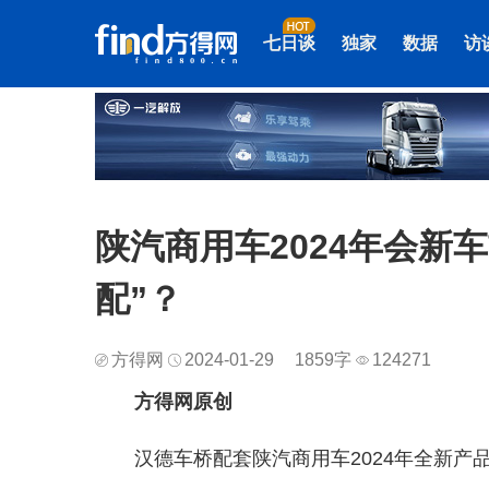
七日谈
独家
数据
访
陕汽商用车2024年会新
配”？
方得网
2024-01-29
1859字
124271
方得网原创
​汉德车桥配套陕汽商用车2024年全新